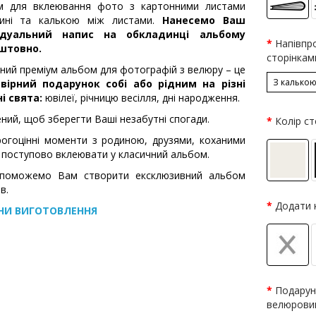
м для вклеювання фото з картонними листами
дині та калькою між листами.
Нанесемо Ваш
ідуальний напис на обкладинці альбому
Напівпр
штовно.
сторінкам
ний преміум альбом для фотографій з велюру – це
З калько
вірний подарунок собі або рідним на різні
і свята:
ювілеї, річницю весілля, дні народження.
ний, щоб зберегти Ваші незабутні спогади.
Колір ст
рогоцінні моменти з родиною, друзями, коханими
поступово вклеювати у класичний альбом.
поможемо Вам створити ексклюзивний альбом
в.
Додати 
НИ ВИГОТОВЛЕННЯ
Подарун
велюрови