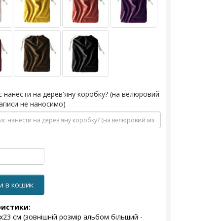
с нанести на дерев'яну коробку? (на велюровий
аписи не наносимо)
и в кошик
ристики:
3x23 см (зовнішній розмір альбом більший -