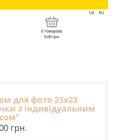
UA
RU
0 товар(ів)
0.00 грн.
ом для фото 23х23
очки з індивідуальним
сом"
00 грн.