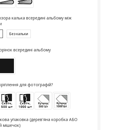
озора калька всередині альбому між
и
ю
Без кальки
орінок всередині альбому
кріплення для фотографій?
кова упаковка (дерев'яна коробка АБО
й мішечок)