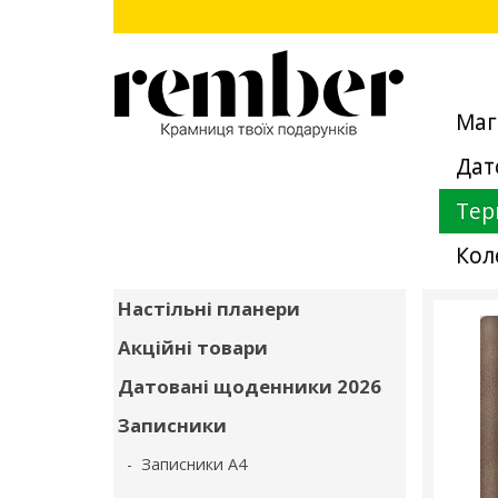
Маг
Дат
Тер
Кол
Настільні планери
Акційні товари
Датовані щоденники 2026
Записники
- Записники А4