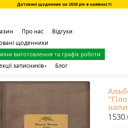
Датовані щоденник на 2026 рік в наявності
азин
Про нас
Відгуки
овані щоденники
міни виготовлення та графік роботи
екції записників
Блог
Альб
"Гіл
напи
1530.