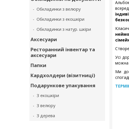
Альбо
всере
- Обкладинки з велюру
індив
- Обкладинки з екошкіри
безко
Класич
- Обкладинки з натур. шкіри
неймо
Аксесуари
сімейн
Створе
Ресторанний інвентар та
аксесуари
Усі до
можна 
Папки
Ми до
Кардхолдери (візитниці)
спогаді
Подарункове упакування
ТЕРМІ
- З екошкіри
- З велюру
- З дерева