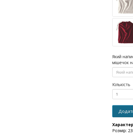
Який напи
мішечок н
Кількість
Додат
Характе
Розмір: 2