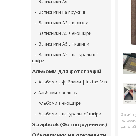
- Записники А6
- Записники на пружині
- Записники А5 з велюру
- Записники А5 з екошкіри
- Записники А5 з тканини
- Записники А5 з натуральної
шкіри
Альбоми для фотографій
- Альбоми з файлами | Instax Mini
✓ Альбоми з велюру
- Альбоми з екошкіри
- Альбоми з натуральної шкіри
Зверніть 
кольором
Scrapbook (Фотощоденник)
для ознай
Обкладинки на документи