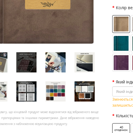
Колір в
Який інд
Змінюється 
залишаєтьс
увагу, що кінцевий продукт може відрізнятися від зображеного вище
Кількіст
, пропорціями та іншими параметрами. Дане зображення наведено
омлення з наближеною візуалізацією продукту.