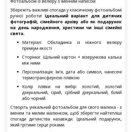
Фотоальбом із велюру з іменним написом
Збережіть важливі спогади у класичному фотоальбомі
ручної роботи!
Ідеальний варіант для дитячих
фотографій, сімейного архіву або як подарунок
на день народження, хрестини чи інші сімейні
свята.
Матеріал: Обкладинка із ніжного велюру
преміум-якості
Сторінки: Щільний картон + візерункова калька
між ними
Персоналізація: Ім'я, дата або символ, нанесені
термотрансферною плівкою
Колір плівки на вибір: золотий, золотий
дзеркальний, сірий, срібний дзеркальний, білий
або чорний
Створіть унікальний фотоальбом для свого малюка - з
іменем та милим малюнком, щоб зберегти найтепліші
спогади дитинства назавжди. Ідеальний подарунок,
який грітиме серце роками.