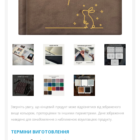
Зверніть увагу, що кінцевий продукт може відрізнятися від зображеного
вище кольором, пропорціями та іншими параметрами. Дане зображення
наведено для ознайомлення з наближеною візуалізацією продукту.
ТЕРМІНИ ВИГОТОВЛЕННЯ