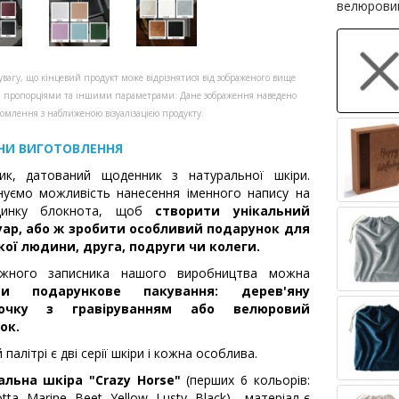
велюрови
увагу, що кінцевий продукт може відрізнятися від зображеного вище
, пропорціями та іншими параметрами. Дане зображення наведено
омлення з наближеною візуалізацією продукту.
НИ ВИГОТОВЛЕННЯ
ник, датований щоденник з натуральної шкіри.
уємо можливість нанесення іменного напису на
динку блокнота, щоб
створити унікальний
уар, або ж зробити особливий подарунок для
кої людини, друга, подруги чи колеги.
жного записника нашого виробництва можна
ти подарункове пакування: дерев'яну
бочку з гравіруванням або велюровий
ок.
 палітрі є дві серії шкіри і кожна особлива.
альна шкіра "Crazy Horse"
(перших 6 кольорів:
tta, Marine, Beet, Yellow, Lusty, Black) - матеріал є