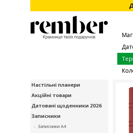
Д
Маг
Дат
Тер
Кол
Настільні планери
Акційні товари
Датовані щоденники 2026
Записники
- Записники А4