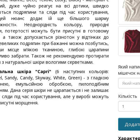
вий, дуже чуйно реагує на всі дотики, швидко
ються подряпини та сліди під час користування,
цей нюанс додає їй ще більшого шарму
ажності». Неоднорідність кольору, природні
и, потертості можуть бути присутні в готовому
, а також допускається різнотон у відтінках до
евеликих подряпин при бажанні можна позбутись,
ши місце м’якою тканиною, глибокі царапини
иво забрати. Також не рекомендуємо протирати
 з натуральної шкіри вологими серветками.
Який напи
альна шкіра "Capri"
(6 наступних кольорів:
мішечок н
l, Sandy, Candy, Skyway, White, Green) - з гладкою
хнею, емульсійною обробкою, пилоподібним
ням. Дана серія шкіри не царапається і не залишає
Кількість
і сліди під час користування, але у виробі можуть
рисутні морщення.
Додат
Характе