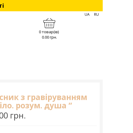
ті
UA
RU
0 товар(ів)
0.00 грн.
сник з гравіруванням
іло. розум. душа ”
00 грн.