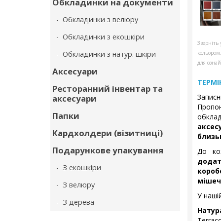
Обкладинки на документи
- Обкладинки з велюру
- Обкладинки з екошкіри
Зверніть 
- Обкладинки з натур. шкіри
кольором
для ознай
Аксесуари
ТЕРМІ
Ресторанний інвентар та
Запис
аксесуари
Пропон
Папки
обкла
аксес
Кардхолдери (візитниці)
близь
Подарункове упакування
До ко
дода
- З екошкіри
коро
мішеч
- З велюру
У нашій
- З дерева
Натур
Terraco