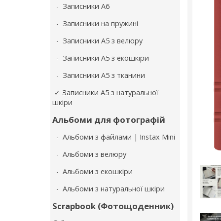
- Записники А6
- Записники на пружині
- Записники А5 з велюру
- Записники А5 з екошкіри
- Записники А5 з тканини
✓ Записники А5 з натуральної
шкіри
Альбоми для фотографій
- Альбоми з файлами | Instax Mini
- Альбоми з велюру
- Альбоми з екошкіри
- Альбоми з натуральної шкіри
Scrapbook (Фотощоденник)