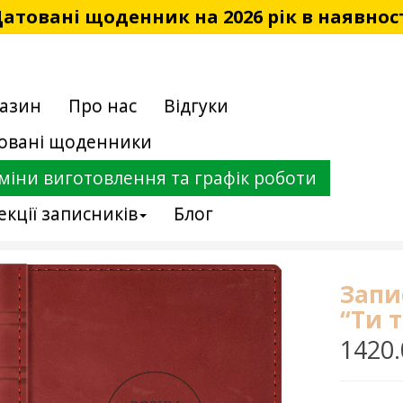
атовані щоденник на 2026 рік в наявнос
азин
Про нас
Відгуки
овані щоденники
міни виготовлення та графік роботи
екції записників
Блог
Запи
“Ти т
1420.