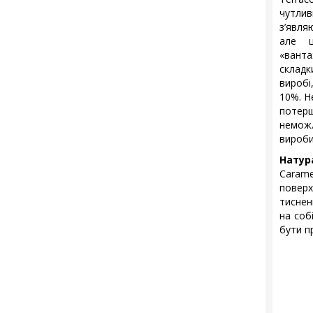
чутли
з’явля
але 
«вант
складк
виробі
10%. Н
потер
неможл
вироби
Натур
Carame
повер
тиснен
на соб
бути п