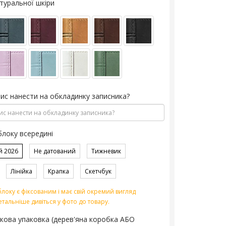
туральної шкіри
пис нанести на обкладинку записника?
блоку всередині
й 2026
Не датований
Тижневик
Лінійка
Крапка
Скетчбук
локу є фіксованим і має свій окремий вигляд
етальніше дивіться у фото до товару.
кова упаковка (дерев'яна коробка АБО