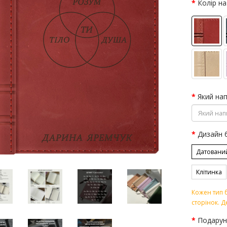
Колір на
Який на
Дизайн 
Датовани
Клітинка
Кожен тип б
сторінок. Д
Подарун