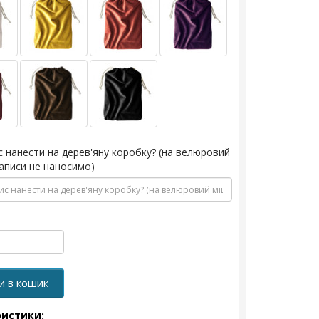
с нанести на дерев'яну коробку? (на велюровий
аписи не наносимо)
и в кошик
ристики: