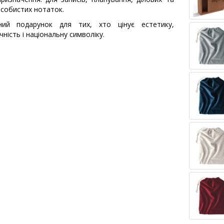
собистих нотаток.
ьний подарунок для тих, хто цінує естетику,
чність і національну символіку.