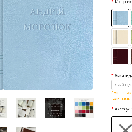
Колір е
Який інд
Змінюється 
залишаєтьс
Аксесуа