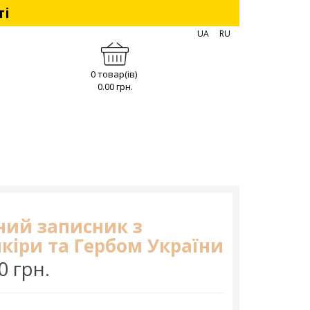
ті
UA
RU
0 товар(ів)
0.00 грн.
ний записник з
кіри та Гербом України
0 грн.