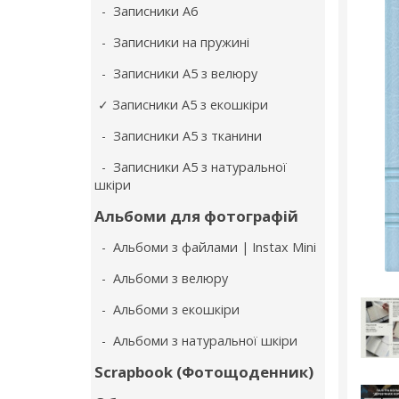
- Записники А6
- Записники на пружині
- Записники А5 з велюру
✓ Записники А5 з екошкіри
- Записники А5 з тканини
- Записники А5 з натуральної
шкіри
Альбоми для фотографій
- Альбоми з файлами | Instax Mini
- Альбоми з велюру
- Альбоми з екошкіри
- Альбоми з натуральної шкіри
Scrapbook (Фотощоденник)