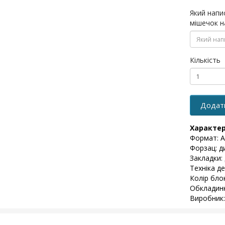
Який напи
мішечок н
Кількість
Додат
Характе
Формат: А
Форзац: д
Закладки: 
Техніка д
Колір бло
Обкладинк
Виробник: