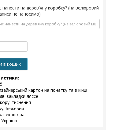
с нанести на дерев'яну коробку? (на велюровий
аписи не наносимо)
и в кошик
ристики:
5
изайнерський картон на початку та в кінці
дві закладки ляссе
екору: тиснення
ку: бежевий
а: екошкіра
 Україна