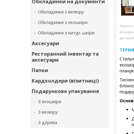
Обкладинки на документи
- Обкладинки з велюру
- Обкладинки з екошкіри
Зверніть 
- Обкладинки з натур. шкіри
кольором
для ознай
Аксесуари
ТЕРМІ
Ресторанний інвентар та
Стильн
аксесуари
екошк
Папки
планув
Тисне
Кардхолдери (візитниці)
блокн
Подарункове упакування
подару
Основ
- З екошкіри
М
- З велюру
- З дерева
п
П