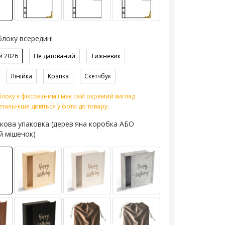
блоку всередині
й 2026
Не датований
Тижневик
Лінійка
Крапка
Скетчбук
локу є фіксованим і має свій окремий вигляд
етальніше дивіться у фото до товару.
кова упаковка (дерев'яна коробка АБО
й мішечок)