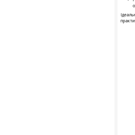
о
Ідеал
практи