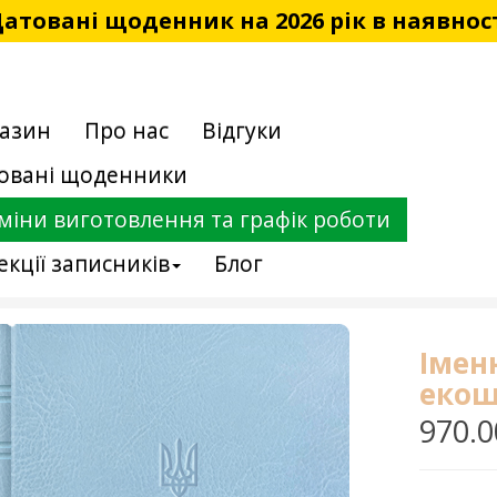
атовані щоденник на 2026 рік в наявнос
азин
Про нас
Відгуки
овані щоденники
міни виготовлення та графік роботи
екції записників
Блог
Імен
екош
970.0