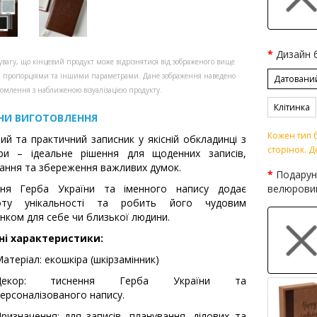
Дизайн 
увагу, що кінцевий продукт може відрізнятися від зображеного вище
, пропорціями та іншими параметрами. Дане зображення наведено
Датовани
омлення з наближеною візуалізацією продукту.
Клітинка
НИ ВИГОТОВЛЕННЯ
Кожен тип б
ий та практичний записник у якісній обкладинці з
сторінок. Д
іри – ідеальне рішення для щоденних записів,
ання та збереження важливих думок.
Подарун
ння Герба України та іменного напису додає
велюрови
оту унікальності та робить його чудовим
нком для себе чи близької людини.
ні характеристики:
атеріал: екошкіра (шкірзамінник)
Декор: тиснення Герба України та
ерсоналізованого напису.
ризначення: для записів, планування, ділових та