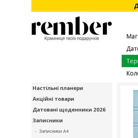
Д
Маг
Дат
Тер
Кол
Настільні планери
Акційні товари
Датовані щоденники 2026
Записники
- Записники А4