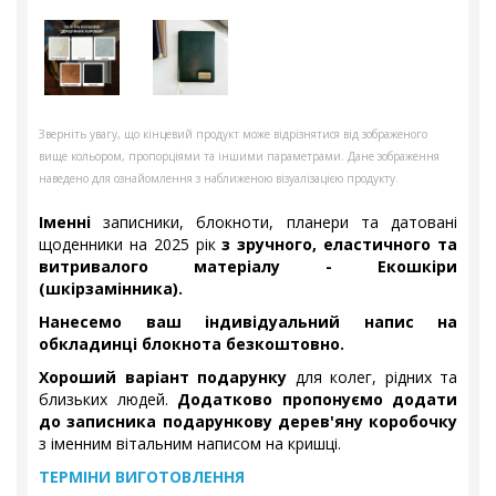
Зверніть увагу, що кінцевий продукт може відрізнятися від зображеного
вище кольором, пропорціями та іншими параметрами. Дане зображення
наведено для ознайомлення з наближеною візуалізацією продукту.
Іменні
записники, блокноти, планери та датовані
щоденники на 2025 рік
з зручного, еластичного та
витривалого матеріалу - Екошкіри
(шкірзамінника).
Нанесемо ваш індивідуальний напис на
обкладинці блокнота безкоштовно.
Хороший варіант подарунку
для колег, рідних та
близьких людей.
Додатково пропонуємо додати
до записника подарункову дерев'яну коробочку
з іменним вітальним написом на кришці.
ТЕРМІНИ ВИГОТОВЛЕННЯ