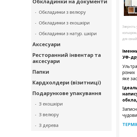
Обкладинки на документи
- Обкладинки з велюру
- Обкладинки з екошкіри
Зверніть 
- Обкладинки з натур. шкіри
кольором
для ознай
Аксесуари
Іменн
Ресторанний інвентар та
УФ-др
аксесуари
Ультра
Папки
різних
яке за
Кардхолдери (візитниці)
Ідеал
Подарункове упакування
напис
обкла
- З екошкіри
Записн
- З велюру
чудови
ТЕРМІ
- З дерева