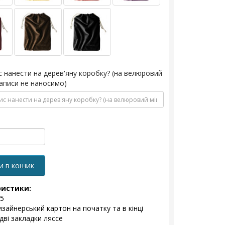
с нанести на дерев'яну коробку? (на велюровий
аписи не наносимо)
и в кошик
ристики:
5
изайнерський картон на початку та в кінці
дві закладки ляссе