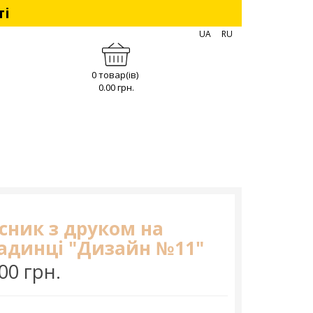
ті
UA
RU
0 товар(ів)
0.00 грн.
сник з друком на
адинці "Дизайн №11"
00 грн.