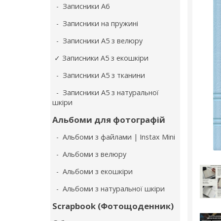
- Записники А6
- Записники на пружині
- Записники А5 з велюру
✓ Записники А5 з екошкіри
- Записники А5 з тканини
- Записники А5 з натуральної
шкіри
Альбоми для фотографій
- Альбоми з файлами | Instax Mini
- Альбоми з велюру
- Альбоми з екошкіри
- Альбоми з натуральної шкіри
Scrapbook (Фотощоденник)