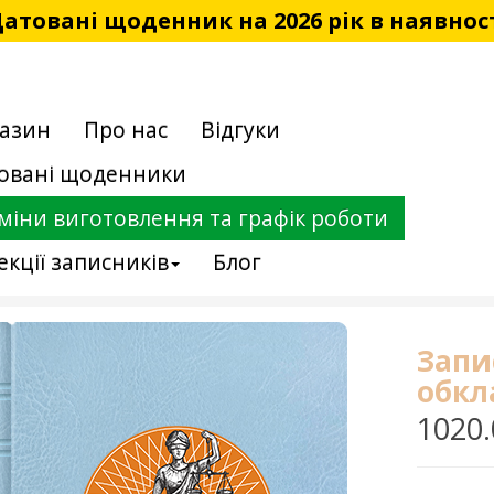
атовані щоденник на 2026 рік в наявнос
азин
Про нас
Відгуки
овані щоденники
міни виготовлення та графік роботи
екції записників
Блог
Запи
обкл
1020.