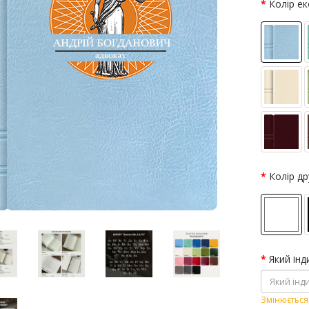
Колір е
Колір др
Який інд
Змінюється 