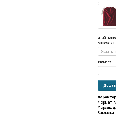
Який напи
мішечок н
Кількість
Додат
Характе
Формат: А
Форзац: д
Закладки: 