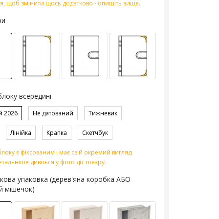
я, щоб змінити щось додатково - опишіть вище.
ри
блоку всередині
й 2026
Не датований
Тижневик
Лінійка
Крапка
Скетчбук
локу є фіксованим і має свій окремий вигляд
етальніше дивіться у фото до товару.
кова упаковка (дерев'яна коробка АБО
й мішечок)