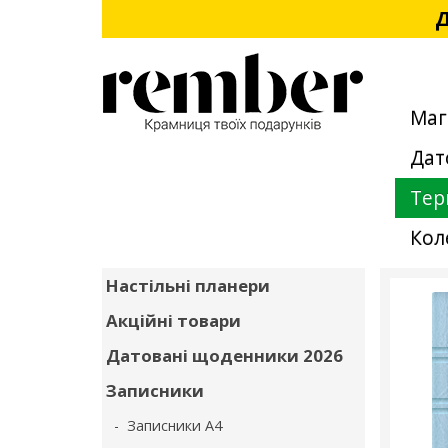
Д
Маг
Дат
Тер
Кол
Настільні планери
Акційні товари
Датовані щоденники 2026
Записники
- Записники А4