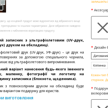
залишаєтьс
Аксесуа
увагу, що кінцевий продукт може відрізнятися від зображеного вище
, пропорціями та іншими параметрами. Дане зображення наведено
омлення з наближеною візуалізацією продукту.
ий записник з ультрафіолетовим (UV-друк,
ук) друком на обкладинці.
Дизайн 
фіолетовий друк (UV-друк, УФ-друк) – це друк на
Датовани
 поверхнях за допомогою спеціального чорнила,
сихає від ультрафіолетового випромінювання.
Клітинка
ьний варіант нанесення будь-якого іменного
у, малюнку, фотографії чи логотипу на
Кожен тип б
динку записника (блокнота, щоденника).
сторінок. Д
ик з повноколірним друком на обкладинці буде
Подарун
м варіантом подарунку для юристів.
велюрови
НИ ВИГОТОВЛЕННЯ