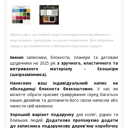
Зверніть увагу, що кінцевий продукт може відрізнятися від зображеного
вище кольором, пропорціями та іншими параметрами. Дане зображення
наведено для ознайомлення з наближеною візуалізацією продукту.
Іменні
записники, блокноти, планери та датовані
щоденники на 2025 рік
з зручного, еластичного та
витривалого матеріалу - Екошкіри
(шкірзамінника).
Нанесемо ваш індивідуальний напис на
обкладинці блокнота безкоштовно.
У нас ви
можете обрати красиве гравірування серед багатьох
наших дизайнів та доповнити його своїм написом або
нанести свій малюнок.
Хороший варіант подарунку
для колег, рідних та
близьких людей.
Додатково пропонуємо додати
до записника подарункову дерев'яну коробочку