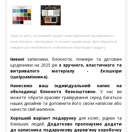
Зверніть увагу, що кінцевий продукт може відрізнятися від зображеного
вище кольором, пропорціями та іншими параметрами. Дане зображення
наведено для ознайомлення з наближеною візуалізацією продукту.
Іменні
записники, блокноти, планери та датовані
щоденники на 2025 рік
з зручного, еластичного та
витривалого матеріалу - Екошкіри
(шкірзамінника).
Нанесемо ваш індивідуальний напис на
обкладинці блокнота безкоштовно.
У нас ви
можете обрати красиве гравірування серед багатьох
наших дизайнів та доповнити його своїм написом або
нанести свій малюнок.
Хороший варіант подарунку
для колег, рідних та
близьких людей.
Додатково пропонуємо додати
до записника подарункову дерев'яну коробочку