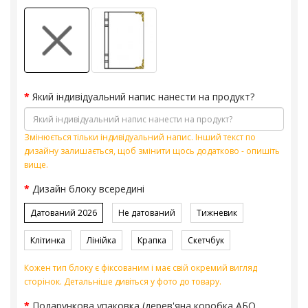
Який індивідуальний напис нанести на продукт?
Змінюється тільки індивідуальний напис. Інший текст по
дизайну залишається, щоб змінити щось додатково - опишіть
вище.
Дизайн блоку всередині
Датований 2026
Не датований
Тижневик
Клітинка
Лінійка
Крапка
Скетчбук
Кожен тип блоку є фіксованим і має свій окремий вигляд
сторінок. Детальніше дивіться у фото до товару.
Подарункова упаковка (дерев'яна коробка АБО