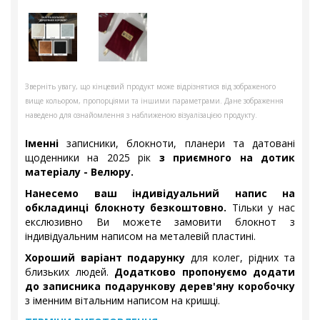
Зверніть увагу, що кінцевий продукт може відрізнятися від зображеного
вище кольором, пропорціями та іншими параметрами. Дане зображення
наведено для ознайомлення з наближеною візуалізацією продукту.
Іменні
записники, блокноти, планери та датовані
щоденники на 2025 рік
з приємного на дотик
матеріалу - Велюру.
Нанесемо ваш індивідуальний напис на
обкладинці блокноту безкоштовно.
Тільки у нас
екслюзивно Ви можете замовити блокнот з
індивідуальним написом на металевій пластині.
Хороший варіант подарунку
для колег, рідних та
близьких людей.
Додатково пропонуємо додати
до записника подарункову дерев'яну коробочку
з іменним вітальним написом на кришці.