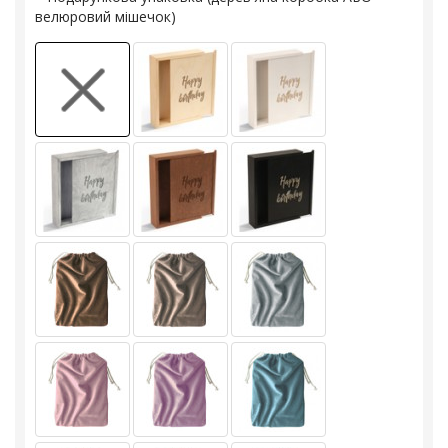
велюровий мішечок)