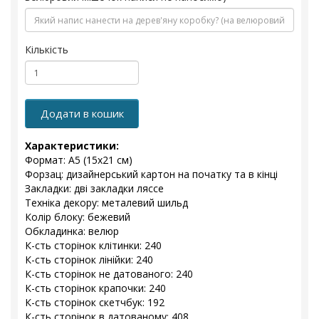
Кількість
Додати в кошик
Характеристики:
Формат: А5 (15х21 см)
Форзац: дизайнерський картон на початку та в кінці
Закладки: дві закладки ляссе
Техніка декору: металевий шильд
Колір блоку: бежевий
Обкладинка: велюр
К-сть сторінок клітинки: 240
К-сть сторінок лінійки: 240
К-сть сторінок не датованого: 240
К-сть сторінок крапочки: 240
К-сть сторінок скетчбук: 192
К-сть сторінок в датованому: 408