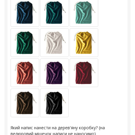
Який напис нанести на дерев'яну коробку? (на
велюровий мішечок написи не наносимо)