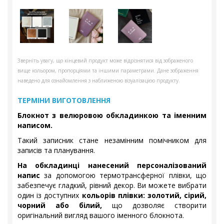
Зверніть увагу, що кінцевий продукт може відрізнятися від зображеного
вище кольором, пропорціями та іншими параметрами. Дане зображення
наведено для ознайомлення з наближеною візуалізацією продукту.
ТЕРМІНИ ВИГОТОВЛЕННЯ
Блокнот з велюровою обкладинкою та іменним
написом.
Такий записник стане незамінним помічником для
записів та планування.
На обкладинці нанесений персоналізований
напис
за допомогою термотрансферної плівки, що
забезпечує гладкий, рівний декор. Ви можете вибрати
один із доступних
кольорів плівки: золотий, сірий,
чорний або білий,
що дозволяє створити
оригінальний вигляд вашого іменного блокнота.