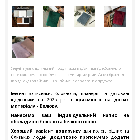
Зверніть увагу, що кінцевий продукт може відрізнятися від зображеного
вище кольором, пропорціями та іншими параметрами. Дане зображення
наведено для ознайомлення з наближеною візуалізацією продукту.
Іменні
записники, блокноти, планери та датовані
щоденники на 2025 рік
з приємного на дотик
матеріалу - Велюру.
Нанесемо ваш індивідуальний напис на
обкладинці блокнота безкоштовно.
Хороший варіант подарунку
для колег, рідних та
близьких людей.
Додатково пропонуємо додати