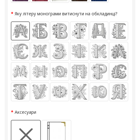
Яку літеру монограми витиснути на обкладинці?
Аксесуари