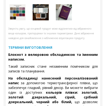
Зверніть увагу, що кінцевий продукт може відрізнятися від зображеного
вище кольором, пропорціями та іншими параметрами. Дане зображення
наведено для ознайомлення з наближеною візуалізацією продукту.
ТЕРМІНИ ВИГОТОВЛЕННЯ
Блокнот з велюровою обкладинкою та іменним
написом.
Такий записник стане незамінним помічником для
записів та планування.
На обкладинці нанесений персоналізований
напис
за допомогою термотрансферної плівки, що
забезпечує гладкий, рівний декор. Ви можете вибрати
один із доступних
кольорів плівки: золотий,
золотий дзеркальний, сірий, срібний
дзеркальний, чорний або білий,
що дозволяє