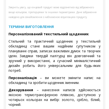
Зверніть увагу, що кінцевий продукт може відрізнятися від зображеного
вище кольором, пропорціями та іншими параметрами. Дане зображення
наведено для ознайомлення з наближеною візуалізацією продукту.
ТЕРМІНИ ВИГОТОВЛЕННЯ
Персоналізований текстильний щоденник
Стильний та практичний щоденник у текстильній
обкладинці стане вашим надійним супутником у
плануванні справ, записах важливих думок та творчих
ідеях. Завдяки твердій палітурці він довговічний та
зручний у використанні, а сучасний мінімалістичний
дизайн робить його універсальним для будь-яких
потреб.
Персоналізація
– ви можете змінити напис на
обкладинці та зробити щоденник іменним.
Декорування
– нанесення написів здійснюється
якісною термотрансферною плівкою, доступною у
чотирьох кольорах на вибір: золото, срібло, білий,
чорний.