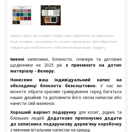
Зверніть увагу, що кінцевий продукт може відрізнятися від зображеного
вище кольором, пропорціями та іншими параметрами. Дане зображення
наведено для ознайомлення з наближеною візуалізацією продукту.
Іменні
записники, блокноти, планери та датовані
щоденники на 2025 рік
з приємного на дотик
матеріалу - Велюру.
Нанесемо ваш індивідуальний напис на
обкладинці блокнота безкоштовно.
У нас ви
можете обрати красиве гравірування серед багатьох
наших дизайнів та доповнити його своїм написом або
нанести свій малюнок.
Хороший варіант подарунку
для колег, рідних та
близьких людей.
Додатково пропонуємо додати
до записника подарункову дерев'яну коробочку
з іменним вітальним написом на кришці.