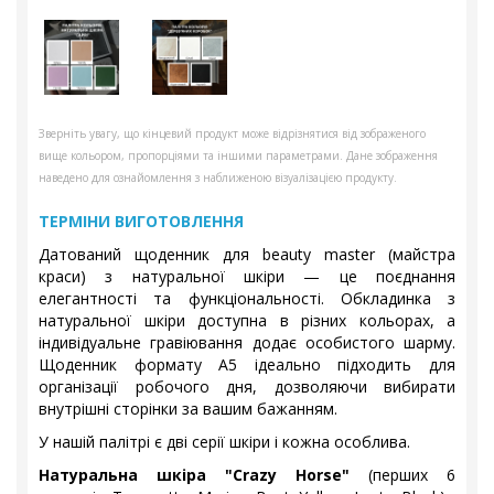
Зверніть увагу, що кінцевий продукт може відрізнятися від зображеного
вище кольором, пропорціями та іншими параметрами. Дане зображення
наведено для ознайомлення з наближеною візуалізацією продукту.
ТЕРМІНИ ВИГОТОВЛЕННЯ
Датований щоденник для beauty master (майстра
краси) з натуральної шкіри — це поєднання
елегантності та функціональності. Обкладинка з
натуральної шкіри доступна в різних кольорах, а
індивідуальне гравіювання додає особистого шарму.
Щоденник формату А5 ідеально підходить для
організації робочого дня, дозволяючи вибирати
внутрішні сторінки за вашим бажанням.
У нашій палітрі є дві серії шкіри і кожна особлива.
Натуральна шкіра "Crazy Horse"
(перших 6