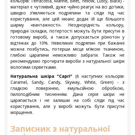
кольорів: Terracotta, Marine, Beet, Yellow, Lusty, Black) -
матеріал є чутливий, дуже чуйно реагує на всі дотики,
швидко з’являються подряпини та сліди під час
користування, але цей нюанс додає їй ще більшого
шарму «вантажності». Неоднорідність кольору,
природні складки, потертості можуть бути присутні в
готовому виробі, а також допускається різнотон у
відтінках до 10%. Невеликих подряпин при бажанні
можна позбутись, потерши місце м’якою тканиною,
глибокі царапини неможливо забрати. Також не
рекомендуємо протирати вироби з натуральної шкіри
вологими серветками.
Натуральна шкіра "Capri"
(6 наступних кольорів:
Caramel, Sandy, Candy, Skyway, White, Green) - з
гладкою поверхнею, емульсійною обробкою,
пилоподібним тисненням. Дана серія шкіри не
царапається і не залишає на собі сліди під час
користування, але у виробі можуть бути присутні
морщення.
Записник з натуральної