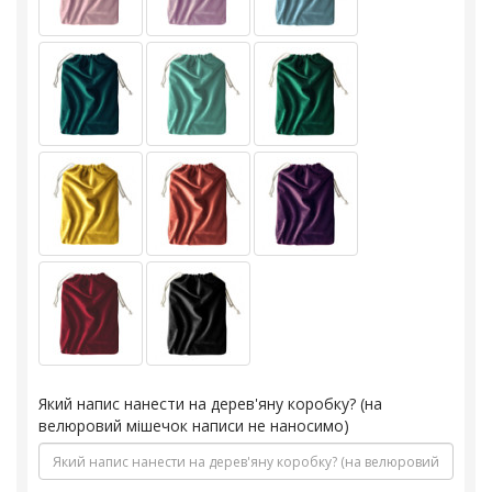
Який напис нанести на дерев'яну коробку? (на
велюровий мішечок написи не наносимо)