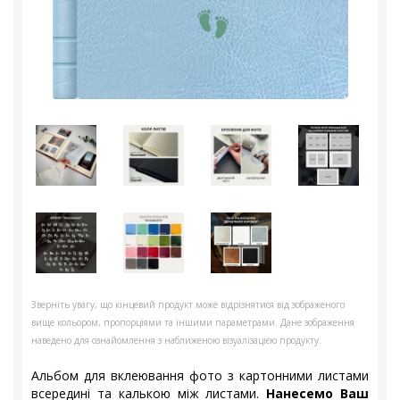
Зверніть увагу, що кінцевий продукт може відрізнятися від зображеного
вище кольором, пропорціями та іншими параметрами. Дане зображення
наведено для ознайомлення з наближеною візуалізацією продукту.
Альбом для вклеювання фото з картонними листами
всередині та калькою між листами.
Нанесемо Ваш