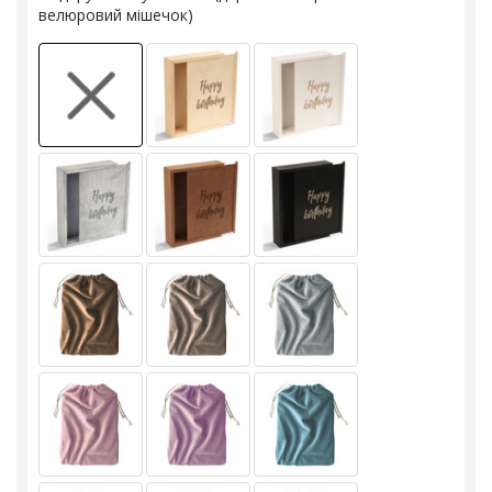
велюровий мішечок)