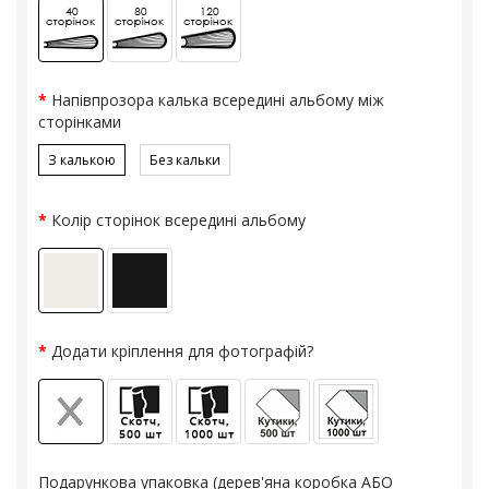
Напівпрозора калька всередині альбому між
сторінками
З калькою
Без кальки
Колір сторінок всередині альбому
Додати кріплення для фотографій?
Подарункова упаковка (дерев'яна коробка АБО