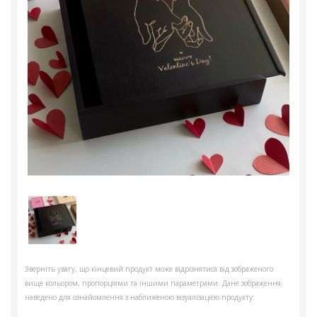
Зверніть увагу, що кінцевий продукт може відрізнятися від зображеного
вище кольором, пропорціями та іншими параметрами. Дане зображення
наведено для ознайомлення з наближеною візуалізацією продукту.