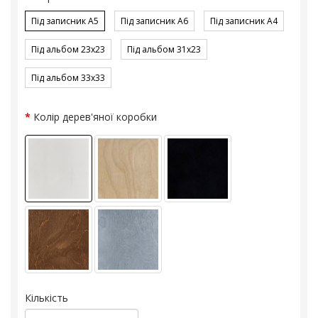
Під записник A5
Під записник A6
Під записник A4
Під альбом 23x23
Під альбом 31x23
Під альбом 33x33
Колір дерев'яної коробки
Кількість