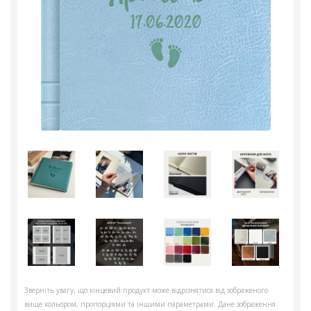
Зверніть увагу, що кінцевий продукт може відрізнятися від зображеного
вище кольором, пропорціями та іншими параметрами. Дане зображення