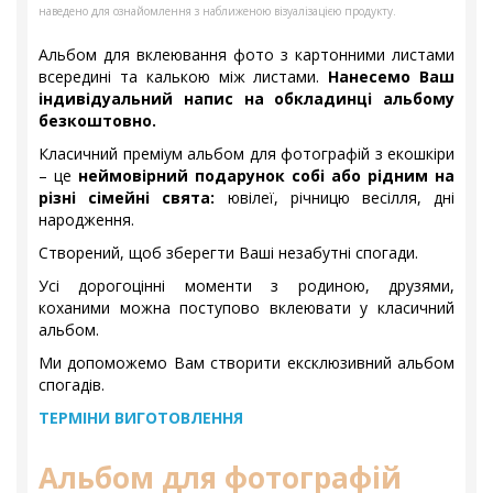
наведено для ознайомлення з наближеною візуалізацією продукту.
Альбом для вклеювання фото з картонними листами
всередині та калькою між листами.
Нанесемо Ваш
індивідуальний напис на обкладинці альбому
безкоштовно.
Класичний преміум альбом для фотографій з екошкіри
– це
неймовірний подарунок собі або рідним на
різні сімейні свята:
ювілеї, річницю весілля, дні
народження.
Створений, щоб зберегти Ваші незабутні спогади.
Усі дорогоцінні моменти з родиною, друзями,
коханими можна поступово вклеювати у класичний
альбом.
Ми допоможемо Вам створити ексклюзивний альбом
спогадів.
ТЕРМІНИ ВИГОТОВЛЕННЯ
Альбом для фотографій