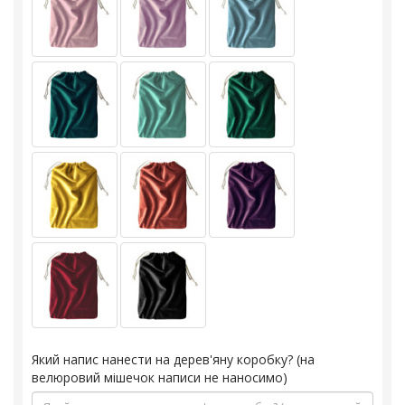
Який напис нанести на дерев'яну коробку? (на
велюровий мішечок написи не наносимо)