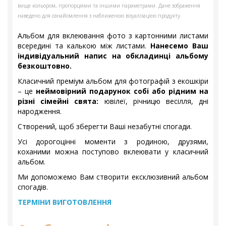
вище кольором, пропорціями та іншими параметрами. Дане зображення
наведено для ознайомлення з наближеною візуалізацією продукту.
Альбом для вклеювання фото з картонними листами
всередині та калькою між листами.
Нанесемо Ваш
індивідуальний напис на обкладинці альбому
безкоштовно.
Класичний преміум альбом для фотографій з екошкіри
– це
неймовірний подарунок собі або рідним на
різні сімейні свята:
ювілеї, річницю весілля, дні
народження.
Створений, щоб зберегти Ваші незабутні спогади.
Усі дорогоцінні моменти з родиною, друзями,
коханими можна поступово вклеювати у класичний
альбом.
Ми допоможемо Вам створити ексклюзивний альбом
спогадів.
ТЕРМІНИ ВИГОТОВЛЕННЯ