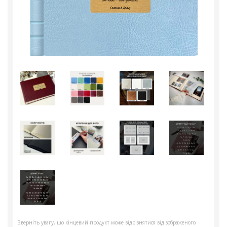
Зверніть увагу, що кінцевий продукт може відрізнятися від зображеного