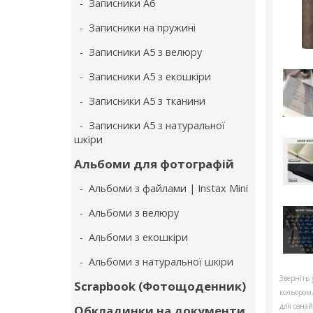
- Записники А6
- Записники на пружині
- Записники А5 з велюру
- Записники А5 з екошкіри
- Записники А5 з тканини
- Записники А5 з натуральної
шкіри
Альбоми для фотографій
- Альбоми з файлами | Instax Mini
- Альбоми з велюру
- Альбоми з екошкіри
- Альбоми з натуральної шкіри
Зверніть 
Scrapbook (Фотощоденник)
кольором
для ознай
Обкладинки на документи