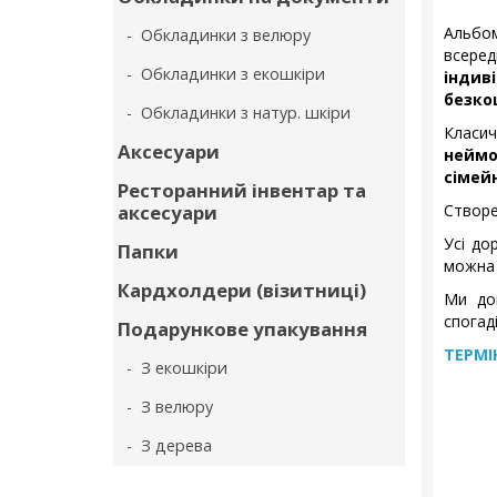
Альбо
- Обкладинки з велюру
всере
- Обкладинки з екошкіри
індив
безко
- Обкладинки з натур. шкіри
Класич
Аксесуари
неймо
сімейн
Ресторанний інвентар та
аксесуари
Створе
Усі до
Папки
можна 
Кардхолдери (візитниці)
Ми до
спогаді
Подарункове упакування
ТЕРМІ
- З екошкіри
- З велюру
- З дерева