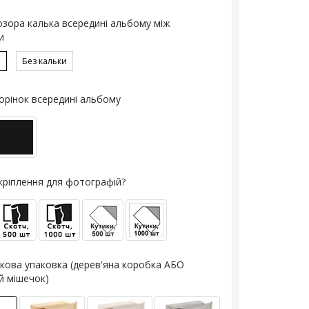
озора калька всередині альбому між
и
ю
Без кальки
орінок всередині альбому
кріплення для фотографій?
кова упаковка (дерев'яна коробка АБО
й мішечок)