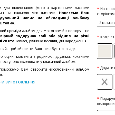
м для вклеювання фото з картонними листами
Напівпр
дині та калькою між листами.
Нанесемо Ваш
сторінкам
ідуальний напис на обкладинці альбому
штовно.
З калько
ний преміум альбом для фотографій з велюру – це
вірний подарунок собі або рідним на різні
Колір ст
і свята:
ювілеї, річницю весілля, дні народження.
ний, щоб зберегти Ваші незабутні спогади.
рогоцінні моменти з родиною, друзями, коханими
поступово вклеювати у класичний альбом.
Додати 
поможемо Вам створити ексклюзивний альбом
в.
НИ ВИГОТОВЛЕННЯ
Подарун
велюрови