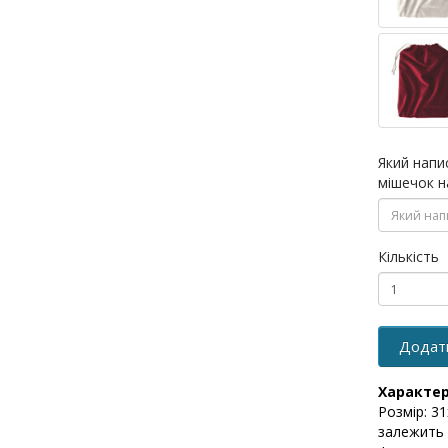
Який напи
мішечок н
Кількість
Додат
Характе
Розмір: 3
залежить в