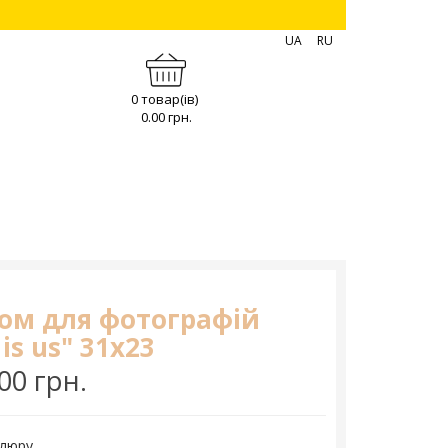
UA
RU
0 товар(ів)
0.00 грн.
ом для фотографій
 is us" 31х23
00 грн.
елюру