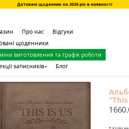
Датовані щоденник на 2026 рік в наявності
азин
Про нас
Відгуки
овані щоденники
міни виготовлення та графік роботи
екції записників
Блог
Альб
"This
1660.
Колір в