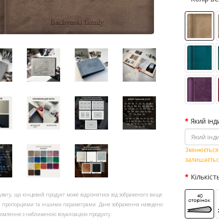
Який інд
Змінюється 
залишаєтьс
Кількіст
увагу, що кінцевий продукт може відрізнятися від зображеного вище
, пропорціями та іншими параметрами. Дане зображення наведено
омлення з наближеною візуалізацією продукту.