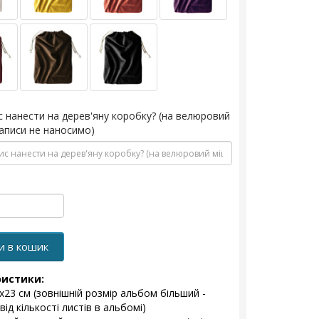
с нанести на дерев'яну коробку? (на велюровий
аписи не наносимо)
и в кошик
ристики:
1x23 см (зовнішній розмір альбом більший -
ід кількості листів в альбомі)