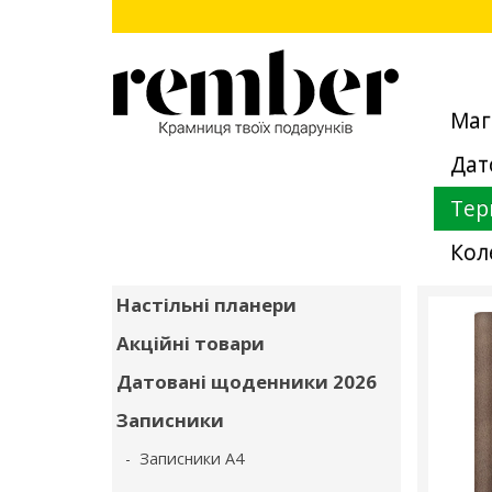
Маг
Дат
Тер
Кол
Настільні планери
Акційні товари
Датовані щоденники 2026
Записники
- Записники А4