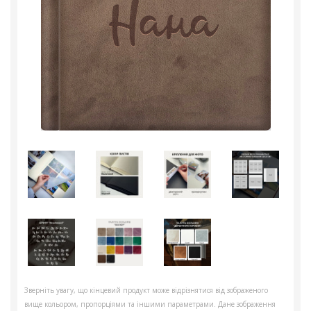
Зверніть увагу, що кінцевий продукт може відрізнятися від зображеного
вище кольором, пропорціями та іншими параметрами. Дане зображення