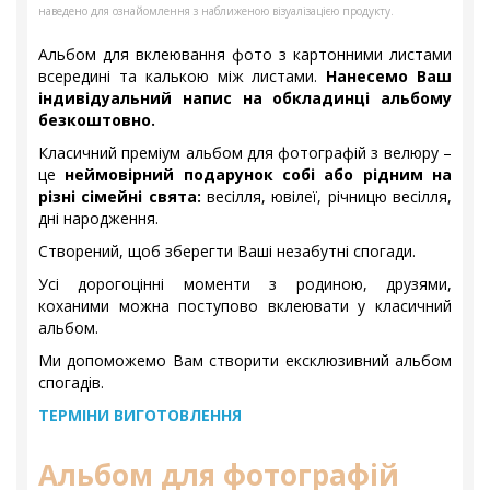
наведено для ознайомлення з наближеною візуалізацією продукту.
Альбом для вклеювання фото з картонними листами
всередині та калькою між листами.
Нанесемо Ваш
індивідуальний напис на обкладинці альбому
безкоштовно.
Класичний преміум альбом для фотографій з велюру –
це
неймовірний подарунок собі або рідним на
різні сімейні свята:
весілля, ювілеї, річницю весілля,
дні народження.
Створений, щоб зберегти Ваші незабутні спогади.
Усі дорогоцінні моменти з родиною, друзями,
коханими можна поступово вклеювати у класичний
альбом.
Ми допоможемо Вам створити ексклюзивний альбом
спогадів.
ТЕРМІНИ ВИГОТОВЛЕННЯ
Альбом для фотографій