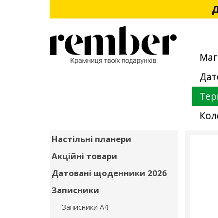
Д
Маг
Дат
Тер
Кол
Настільні планери
Акційні товари
Датовані щоденники 2026
Записники
- Записники А4