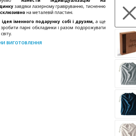
онуємо
нанести індивідуалізацію на
динку
завдяки лазерному гравіруванню, тисненню
склюзивно
на металевій пластині.
а
ідея іменного подарунку собі і друзям,
а ще
зробити парні обкладинки і разом подорожувати
світу.
НИ ВИГОТОВЛЕННЯ