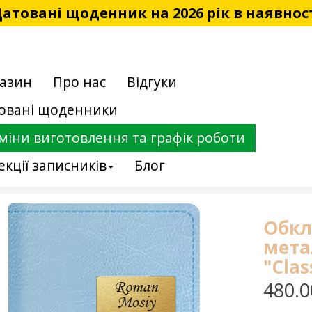
атовані щоденник на 2026 рік в наявнос
азин
Про нас
Відгуки
овані щоденники
міни виготовлення та графік роботи
екції записників
Блог
Обкл
мета
"Clas
480.0