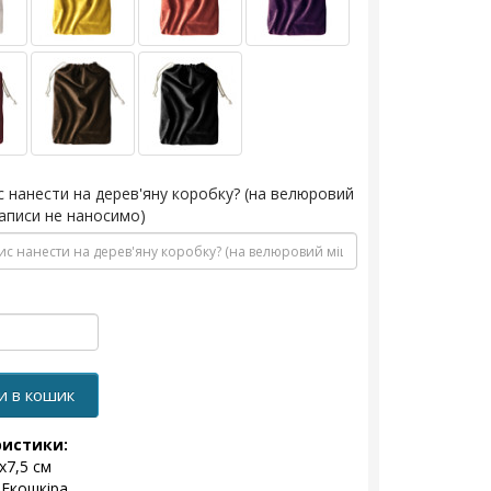
с нанести на дерев'яну коробку? (на велюровий
аписи не наносимо)
и в кошик
ристики:
x7,5 см
 Екошкіра