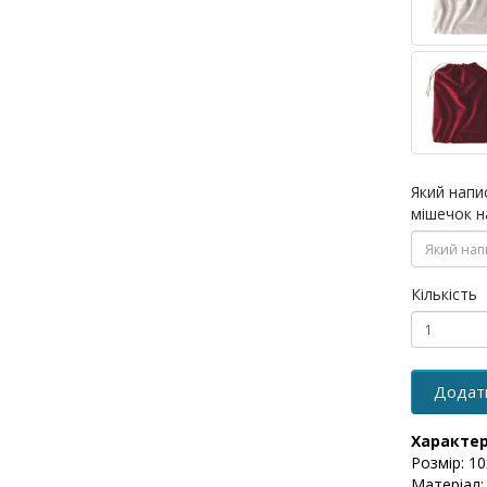
Який напи
мішечок н
Кількість
Додат
Характе
Розмір: 10
Матеріал: