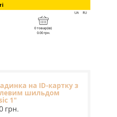
ті
UA
RU
0 товар(ів)
0.00 грн.
адинка на ID-картку з
левим шильдом
sic 1"
0 грн.