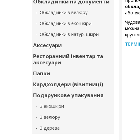
Проп
Обкладинки на документи
обкла
- Обкладинки з велюру
або
ек
Чудов
- Обкладинки з екошкіри
можна 
- Обкладинки з натур. шкіри
кругом 
ТЕРМІ
Аксесуари
Ресторанний інвентар та
аксесуари
Папки
Кардхолдери (візитниці)
Подарункове упакування
- З екошкіри
- З велюру
- З дерева