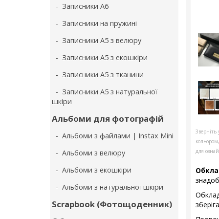
- Записники А6
- Записники на пружині
- Записники А5 з велюру
- Записники А5 з екошкіри
- Записники А5 з тканини
- Записники А5 з натуральної
шкіри
Альбоми для фотографій
Зверніть 
- Альбоми з файлами | Instax Mini
кольором
для ознай
- Альбоми з велюру
- Альбоми з екошкіри
Обкл
знадоб
- Альбоми з натуральної шкіри
Обклад
Scrapbook (Фотощоденник)
зберіг