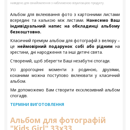
наведено для ознайомлення з наближеною візуалізацією продукту.
Альбом для вклеювання фото з картонними листами
всередині та калькою між листами.
Нанесемо Ваш
індивідуальний напис на обкладинці альбому
безкоштовно.
Класичний преміум альбом для фотографій з велюру –
це
неймовірний подарунок собі або рідним
на
хрестини, дні народження та інші дитячі свята.
Створений, щоб зберегти Ваші незабутні спогади.
Усі дорогоцінні моменти з родиною, друзями,
коханими можна поступово вклеювати у класичний
альбом.
Ми допоможемо Вам створити ексклюзивний альбом
спогадів.
ТЕРМІНИ ВИГОТОВЛЕННЯ
Альбом для фотографій
"Kids Girl" 33х33