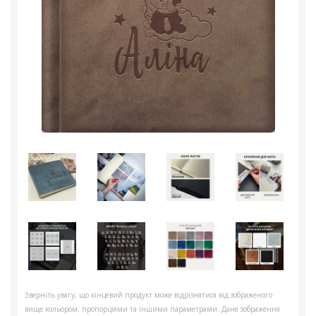
Зверніть увагу, що кінцевий продукт може відрізнятися від зображеного
вище кольором, пропорціями та іншими параметрами. Дане зображення