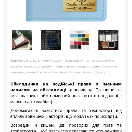
Зверніть увагу, що кінцевий продукт може відрізнятися від зображеного
вище кольором, пропорціями та іншими параметрами. Дане зображення
наведено для ознайомлення з наближеною візуалізацією продукту.
Обкладинка на водійські права з іменним
написом на обкладинці.
(наприклад. Прізвище та
Ім'я власника, або номерний знак авто в поєднанні з
маркою автомобіля).
Допомагають захистити права та техпаспорт від
впливу зовнішніх факторів, що можуть їх пошкодити.
Всередині 4 кишені. Дві прозорих для прав та
техпаспорта, щоб злегкістю переглянути усю важливу