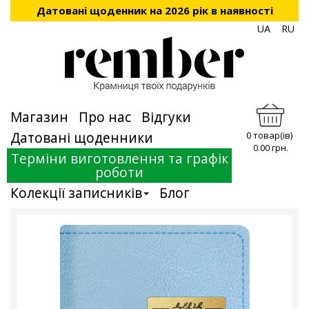
Датовані щоденник на 2026 рік в наявності
UA
RU
Магазин
Про нас
Відгуки
Датовані щоденники
0 товар(ів)
0.00 грн.
Терміни виготовлення та графік
роботи
Колекції записників
Блог