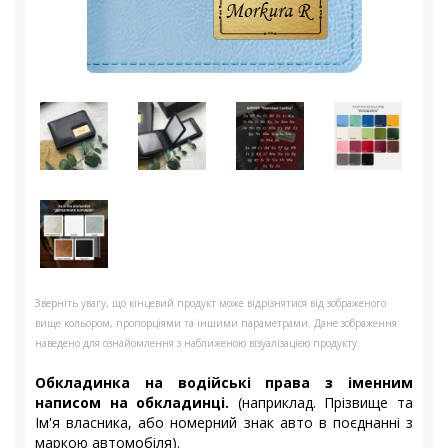
Зверніть увагу, що кінцевий продукт може відрізнятися від зображеного
вище кольором, пропорціями та іншими параметрами. Дане зображення
наведено для ознайомлення з наближеною візуалізацією продукту.
Обкладинка на водійські права з іменним
написом на обкладинці.
(наприклад. Прізвище та
Ім'я власника, або номерний знак авто в поєднанні з
маркою автомобіля).