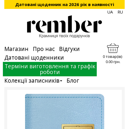
Датовані щоденник на 2026 рік в наявності
UA
RU
Магазин
Про нас
Відгуки
Датовані щоденники
0 товар(ів)
0.00 грн.
Терміни виготовлення та графік
роботи
Колекції записників
Блог