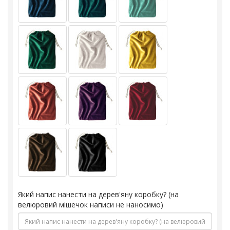
Який напис нанести на дерев'яну коробку? (на
велюровий мішечок написи не наносимо)