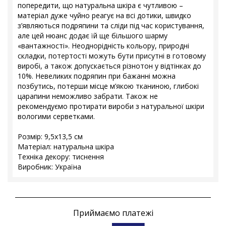
попередити, що натуральна шкіра є чутливою –
матеріал дуже чуйно реагує на всі дотики, швидко
з’являються подряпини та сліди під час користування,
але цей нюанс додає їй ще більшого шарму
«вантажності». Неоднорідність кольору, природні
складки, потертості можуть бути присутні в готовому
виробі, а також допускається різнотон у відтінках до
10%. Невеликих подряпин при бажанні можна
позбутись, потерши місце м’якою тканиною, глибокі
царапини неможливо забрати. Також не
рекомендуємо протирати вироби з натуральної шкіри
вологими серветками.
Розмір: 9,5x13,5 см
Матеріал: натуральна шкіра
Техніка декору: тиснення
Виробник: Україна
Приймаємо платежі