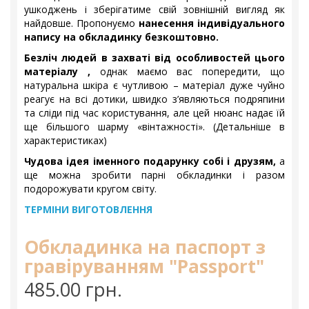
ушкоджень і зберігатиме свій зовнішній вигляд як
найдовше. Пропонуємо
нанесення індивідуального
напису на обкладинку безкоштовно.
Безліч людей в захваті від особливостей цього
матеріалу ,
однак маємо вас попередити, що
натуральна шкіра є чутливою – матеріал дуже чуйно
реагує на всі дотики, швидко з’являються подряпини
та сліди під час користування, але цей нюанс надає їй
ще більшого шарму «вінтажності». (Детальніше в
характеристиках)
Чудова ідея іменного подарунку собі і друзям,
а
ще можна зробити парні обкладинки і разом
подорожувати кругом світу.
ТЕРМІНИ ВИГОТОВЛЕННЯ
Обкладинка на паспорт з
гравіруванням "Passport"
485.00 грн.