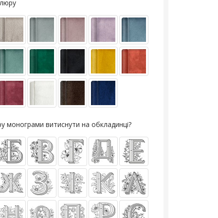
елюру
еру монограми витиснути на обкладинці?