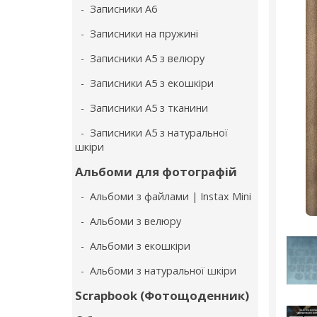
- Записники А6
- Записники на пружині
- Записники А5 з велюру
- Записники А5 з екошкіри
- Записники А5 з тканини
- Записники А5 з натуральної
шкіри
Альбоми для фотографій
- Альбоми з файлами | Instax Mini
- Альбоми з велюру
- Альбоми з екошкіри
- Альбоми з натуральної шкіри
Scrapbook (Фотощоденник)