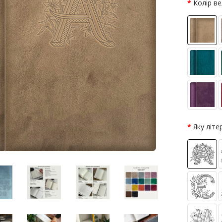
Колір в
Яку літ