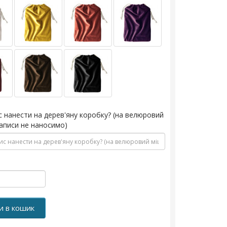
с нанести на дерев'яну коробку? (на велюровий
аписи не наносимо)
и в кошик