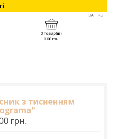
ті
UA
RU
0 товар(ів)
0.00 грн.
сник з тисненням
ograma"
00 грн.