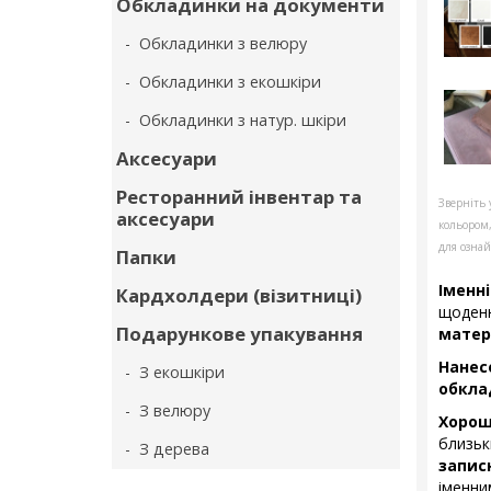
Обкладинки на документи
- Обкладинки з велюру
- Обкладинки з екошкіри
- Обкладинки з натур. шкіри
Аксесуари
Ресторанний інвентар та
Зверніть 
аксесуари
кольором
для ознай
Папки
Іменні
Кардхолдери (візитниці)
щоден
Подарункове упакування
матері
Нане
- З екошкіри
обкла
- З велюру
Хорош
близьк
- З дерева
запис
іменни