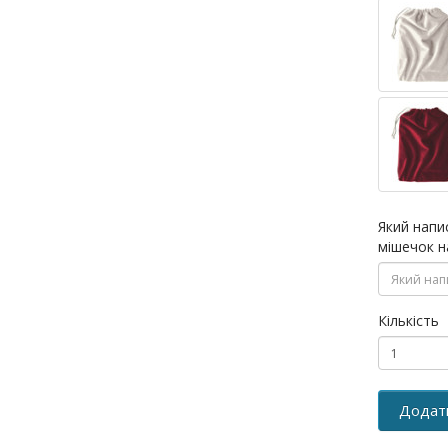
Який напи
мішечок н
Кількість
Додат