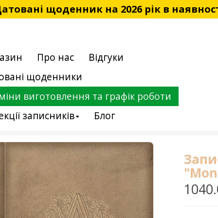
атовані щоденник на 2026 рік в наявнос
азин
Про нас
Відгуки
овані щоденники
міни виготовлення та графік роботи
екції записників
Блог
Запи
"Mon
1040.