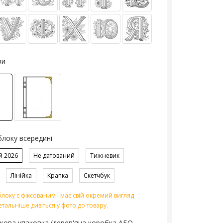
ри
блоку всередині
й 2026
Не датований
Тижневик
Лінійка
Крапка
Скетчбук
локу є фіксованим і має свій окремий вигляд
етальніше дивіться у фото до товару.
кова упаковка (дерев'яна коробка АБО