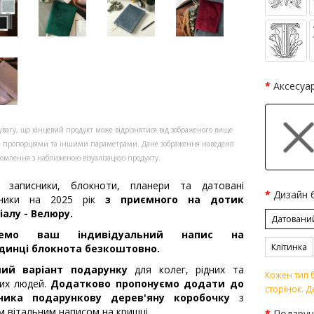
Аксесуа
увагу, що кінцевий продукт може відрізнятися від зображеного вище
, пропорціями та іншими параметрами. Дане зображення наведено
омлення з наближеною візуалізацією продукту.
записники, блокноти, планери та датовані
Дизайн 
ники на 2025 рік
з приємного на дотик
алу - Велюру.
Датовани
семо ваш індивідуальний напис на
Клітинка
динці блокнота безкоштовно.
ий варіант подарунку
для колег, рідних та
Кожен тип б
их людей.
Додатково пропонуємо додати до
сторінок. Д
ника подарункову дерев'яну коробочку
з
м вітальним написом на кришці.
Подарун