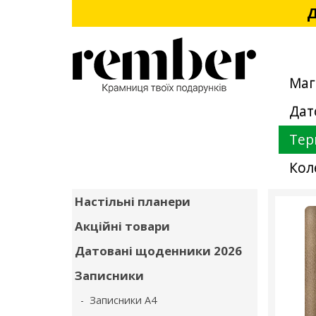
Д
Маг
Дат
Тер
Кол
Настільні планери
Акційні товари
Датовані щоденники 2026
Записники
- Записники А4