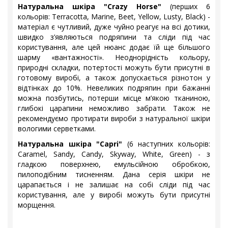
Натуральна шкіра "Crazy Horse"
(перших 6
кольорів: Terracotta, Marine, Beet, Yellow, Lusty, Black) -
матеріал є чутливий, дуже чуйно реагує на всі дотики,
швидко з’являються подряпини та сліди під час
користування, але цей нюанс додає їй ще більшого
шарму «вантажності». Неоднорідність кольору,
природні складки, потертості можуть бути присутні в
готовому виробі, а також допускається різнотон у
відтінках до 10%. Невеликих подряпин при бажанні
можна позбутись, потерши місце м’якою тканиною,
глибокі царапини неможливо забрати. Також не
рекомендуємо протирати вироби з натуральної шкіри
вологими серветками.
Натуральна шкіра "Capri"
(6 наступних кольорів:
Caramel, Sandy, Candy, Skyway, White, Green) - з
гладкою поверхнею, емульсійною обробкою,
пилоподібним тисненням. Дана серія шкіри не
царапається і не залишає на собі сліди під час
користування, але у виробі можуть бути присутні
морщення.