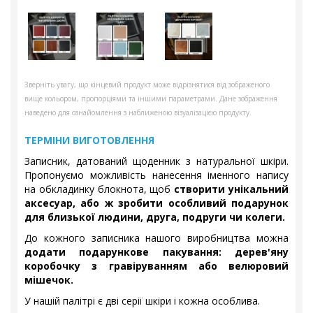
Зверніть увагу, що кінцевий продукт може відрізнятися від зображеного
вище кольором, пропорціями та іншими параметрами. Дане зображення
наведено для ознайомлення з наближеною візуалізацією продукту.
ТЕРМІНИ ВИГОТОВЛЕННЯ
Записник, датований щоденник з натуральної шкіри.
Пропонуємо можливість нанесення іменного напису
на обкладинку блокнота, щоб
створити унікальний
аксесуар, або ж зробити особливий подарунок
для близької людини, друга, подруги чи колеги.
До кожного записника нашого виробництва можна
додати подарункове пакування: дерев'яну
коробочку з гравіруванням або велюровий
мішечок.
У нашій палітрі є дві серії шкіри і кожна особлива.