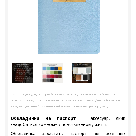
Зверніть увагу, що кінцевий продукт може відрізнятися від зображеного
вище кольором, пропорціями та іншими параметрами. Дане зображення
наведено для ознайомлення з наближеною візуалізацією продукту.
Обкладинка на паспорт
– аксесуар, який
знадобиться кожному у повсякденному житті.
Обкладинка захистить паспорт від зовнішніх