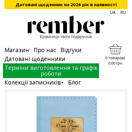
Датовані щоденник на 2026 рік в наявності
UA
RU
Магазин
Про нас
Відгуки
Датовані щоденники
0 товар(ів)
0.00 грн.
Терміни виготовлення та графік
роботи
Колекції записників
Блог