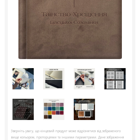
Зверніть увагу, що кінцевий продукт може відрізнятися від зображеного
вище кольором, пропорціями та іншими параметрами. Дане зображення