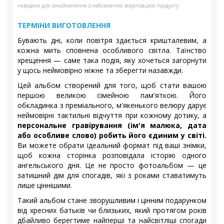
наведено для ознайомлення з наближеною візуалізацією продукту.
ТЕРМІНИ ВИГОТОВЛЕННЯ
Бувають дні, коли повітря здається кришталевим, а
кожна мить сповнена особливого світла. Таїнство
хрещення — саме така подія, яку хочеться загорнути
у щось неймовірно ніжне та зберегти назавжди.
Цей альбом створений для того, щоб стати вашою
першою великою сімейною пам'яткою. Його
обкладинка з преміального, м'якенького велюру дарує
неймовірні тактильні відчуття при кожному дотику, а
персональне гравірування (ім'я малюка, дата
або особливе слово) робить його єдиним у світі.
Ви можете обрати ідеальний формат під ваші знімки,
щоб кожна сторінка розповідала історію одного
ангельського дня. Це не просто фотоальбом — це
затишний дім для спогадів, які з роками ставатимуть
лише ціннішими.
Такий альбом стане зворушливим і цінним подарунком
від хресних батьків чи близьких, який протягом років
дбайливо берегтиме найперші та найсвітліші спогади