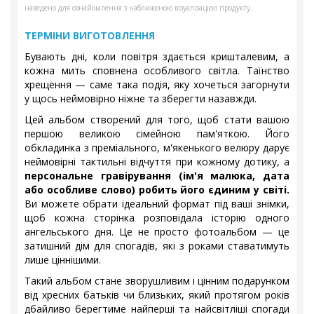
наведено для ознайомлення з наближеною візуалізацією продукту.
ТЕРМІНИ ВИГОТОВЛЕННЯ
Бувають дні, коли повітря здається кришталевим, а
кожна мить сповнена особливого світла. Таїнство
хрещення — саме така подія, яку хочеться загорнути
у щось неймовірно ніжне та зберегти назавжди.
Цей альбом створений для того, щоб стати вашою
першою великою сімейною пам'яткою. Його
обкладинка з преміального, м'якенького велюру дарує
неймовірні тактильні відчуття при кожному дотику, а
персональне гравірування (ім'я малюка, дата
або особливе слово) робить його єдиним у світі.
Ви можете обрати ідеальний формат під ваші знімки,
щоб кожна сторінка розповідала історію одного
ангельського дня. Це не просто фотоальбом — це
затишний дім для спогадів, які з роками ставатимуть
лише ціннішими.
Такий альбом стане зворушливим і цінним подарунком
від хресних батьків чи близьких, який протягом років
дбайливо берегтиме найперші та найсвітліші спогади