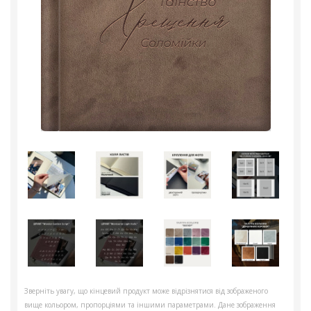
Зверніть увагу, що кінцевий продукт може відрізнятися від зображеного
вище кольором, пропорціями та іншими параметрами. Дане зображення