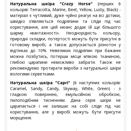
Натуральна шкіра "Crazy Horse"
(перших 6
кольорів: Terracotta, Marine, Beet, Yellow, Lusty, Black) -
матеріал є чутливий, дуже чуйно реагує на всі дотики,
швидко з’являються подряпини та сліди під час
користування, але цей нюанс додає їй ще більшого
шарму «вантажності». Неоднорідність кольору,
природні складки, потертості можуть бути присутні в
готовому виробі, а також допускається різнотон у
відтінках до 10%. Невеликих подряпин при бажанні
можна позбутись, потерши місце м’якою тканиною,
глибокі царапини неможливо забрати. Також не
рекомендуємо протирати вироби з натуральної шкіри
вологими серветками.
Натуральна шкіра "Capri"
(6 наступних кольорів:
Caramel, Sandy, Candy, Skyway, White, Green) - з
гладкою поверхнею, емульсійною обробкою,
пилоподібним тисненням. Дана серія шкіри не
царапається і не залишає на собі сліди під час
користування, але у виробі можуть бути присутні
морщення.