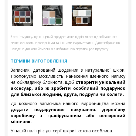
Зверніть увагу, що кінцевий продукт може відрізнятися від зображеного
вище кольором, пропорціями та іншими параметрами. Дане зображення
наведено для ознайомлення з наближеною візуалізацією продукту.
ТЕРМІНИ ВИГОТОВЛЕННЯ
Записник, датований щоденник з натуральної шкіри.
Пропонуємо можливість нанесення іменного напису
на обкладинку блокнота, щоб
створити унікальний
аксесуар, або ж зробити особливий подарунок
для близької людини, друга, подруги чи колеги.
До кожного записника нашого виробництва можна
додати подарункове пакування: дерев'яну
коробочку з гравіруванням або велюровий
мішечок.
У нашій палітрі є дві серії шкіри і кожна особлива.