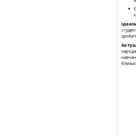
Е
х
Ідеал
студен
зробит
Актуа
народ
навчан
близькі