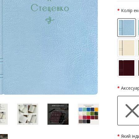
Колір е
Аксесуа
Який інд