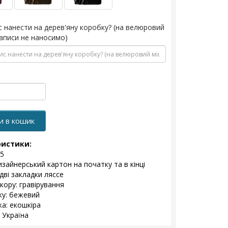
с нанести на дерев'яну коробку? (на велюровий
аписи не наносимо)
и в кошик
ристики:
5
изайнерський картон на початку та в кінці
дві закладки ляссе
кору: гравірування
ку: бежевий
а: екошкіра
 Україна