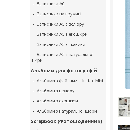
- Записники А6
- Записники на пружині
- Записники А5 з велюру
- Записники А5 з екошкіри
- Записники А5 з тканини
- Записники А5 з натуральної
шкіри
Альбоми для фотографій
- Альбоми з файлами | Instax Mini
- Альбоми з велюру
- Альбоми з екошкіри
- Альбоми з натуральної шкіри
Scrapbook (Фотощоденник)