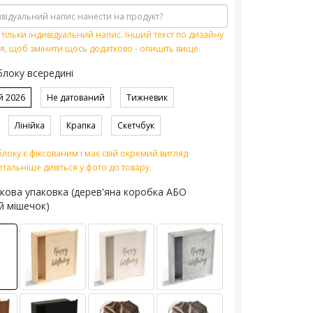
тільки індивідуальний напис. Інший текст по дизайну
я, щоб змінити щось додатково - опишіть вище.
блоку всередині
й 2026
Не датований
Тижневик
Лінійка
Крапка
Скетчбук
локу є фіксованим і має свій окремий вигляд
етальніше дивіться у фото до товару.
кова упаковка (дерев'яна коробка АБО
й мішечок)