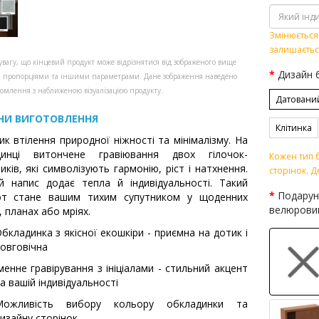
Змінюється 
залишаєтьс
увагу, що кінцевий продукт може відрізнятися від зображеного вище
Дизайн 
, пропорціями та іншими параметрами. Дане зображення наведено
омлення з наближеною візуалізацією продукту.
Датовани
НИ ВИГОТОВЛЕННЯ
Клітинка
ик втілення природної ніжності та мінімалізму. На
динці витончене гравіювання двох гілочок-
Кожен тип б
иків, які символізують гармонію, ріст і натхнення.
сторінок. Д
й напис додає тепла й індивідуальності. Такий
Подарун
от стане вашим тихим супутником у щоденних
велюрови
, планах або мріях.
бкладинка з якісної екошкіри - приємна на дотик і
овговічна
менне гравірування з ініціалами - стильний акцент
а вашій індивідуальності
Можливість вибору кольору обкладинки та
изайну сторінок