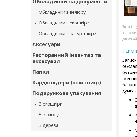
Обкладинки на документи
- Обкладинки з велюру
- Обкладинки з екошкіри
Зверніть 
- Обкладинки з натур. шкіри
кольором
для ознай
Аксесуари
ТЕРМІ
Ресторанний інвентар та
Записн
аксесуари
обкла
Папки
бутонч
Іменни
Кардхолдери (візитниці)
блокн
думках
Подарункове упакування
О
- З екошкіри
д
- З велюру
І
н
- З дерева
д