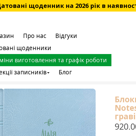
атовані щоденник на 2026 рік в наявнос
азин
Про нас
Відгуки
овані щоденники
міни виготовлення та графік роботи
екції записників
Блог
Блок
Note
грав
920.0