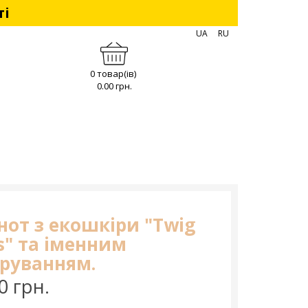
ті
UA
RU
0 товар(ів)
0.00 грн.
нот з екошкіри "Twig
s" та іменним
іруванням.
0 грн.