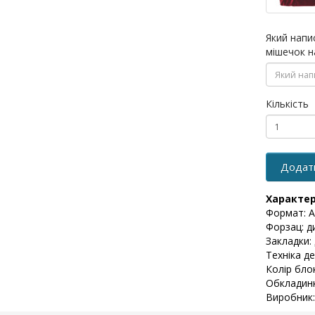
Який напи
мішечок н
Кількість
Додат
Характе
Формат: А
Форзац: д
Закладки: 
Техніка де
Колір бло
Обкладинк
Виробник: