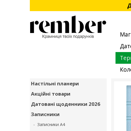
Д
Маг
Дат
Тер
Кол
Настільні планери
Акційні товари
Датовані щоденники 2026
Записники
- Записники А4