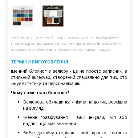
Зверніть увагу, що кінцевий продукт може відрізнятися від зображеного
вище кольором, пропорціями та іншими параметрами. Дане зображення
наведено для ознайомлення з наближеною візуалізацією продукту.
ТЕРМІНИ ВИГОТОВЛЕННЯ
Іменний блокнот з велюру - це не просто записник, а
стильний аксесуар, створений спеціально для тих, хто
цінує естетику та персоналізацію.
Чому саме наш блокнот?
Велюрова обкладинка - ніжна на дотик, розкішна
на вигляд
Іменне гравірування - ваші ініціали, ім’я або
надпис, що має значення
Вибір дизайну сторінок - лінії, крапки, клітинка