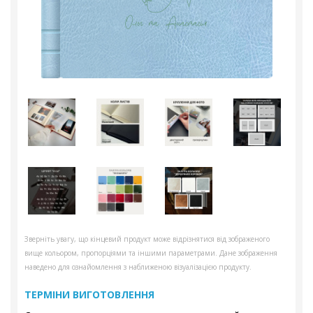
Зверніть увагу, що кінцевий продукт може відрізнятися від зображеного
вище кольором, пропорціями та іншими параметрами. Дане зображення
наведено для ознайомлення з наближеною візуалізацією продукту.
ТЕРМІНИ ВИГОТОВЛЕННЯ