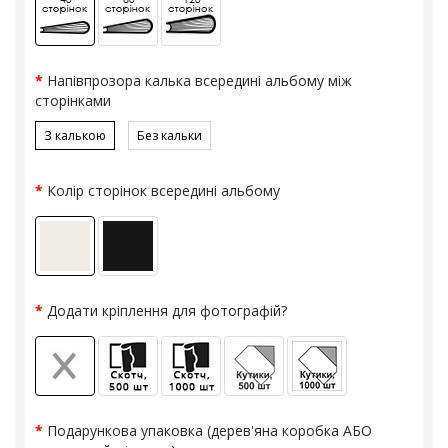
Напівпрозора калька всередині альбому між
сторінками
З калькою
Без кальки
Колір сторінок всередині альбому
Додати кріплення для фотографій?
Подарункова упаковка (дерев'яна коробка АБО