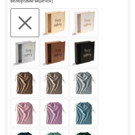
велюровий мішечок)